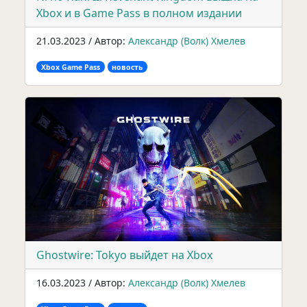
Xbox и в Game Pass в полном издании
21.03.2023 / Автор:
Александр (Волк) Хмелев
Xbox Game Pass
новость
Ghostwire: Tokyo выйдет на Xbox
16.03.2023 / Автор:
Александр (Волк) Хмелев