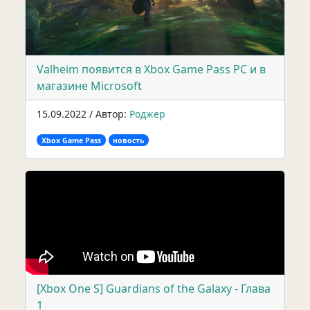
Valheim появится в Xbox Game Pass PC и в
магазине Microsoft
15.09.2022 / Автор:
Роджер
Xbox Game Pass
новость
[Xbox One S] Guardians of the Galaxy - Глава
1