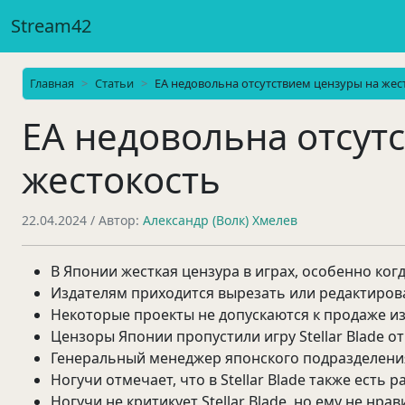
Stream42
Главная
Статьи
EA недовольна отсутствием цензуры на жес
EA недовольна отсут
жестокость
22.04.2024
/ Автор:
Александр (Волк) Хмелев
В Японии жесткая цензура в играх, особенно когд
Издателям приходится вырезать или редактирова
Некоторые проекты не допускаются к продаже из-
Цензоры Японии пропустили игру Stellar Blade о
Генеральный менеджер японского подразделения 
Ногучи отмечает, что в Stellar Blade также есть
Ногучи не критикует Stellar Blade, но ему не нр