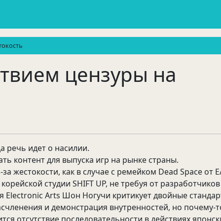
токость
ствием цензуры на
а речь идет о насилии.
ть контент для выпуска игр на рынке страны.
за жестокости, как в случае с ремейком Dead Space от E
т корейской студии SHIFT UP, не требуя от разработчико
Electronic Arts Шон Ногучи критикует двойные стандар
 расчленения и демонстрация внутренностей, но почему-то
авится отсутствие последовательности в действиях японс