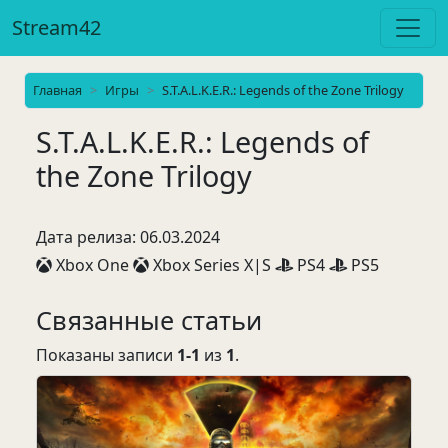
Stream42
Главная
Игры
S.T.A.L.K.E.R.: Legends of the Zone Trilogy
S.T.A.L.K.E.R.: Legends of
the Zone Trilogy
Дата релиза: 06.03.2024
Xbox One
Xbox Series X|S
PS4
PS5
Связанные статьи
Показаны записи
1-1
из
1
.