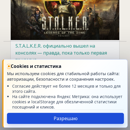
На странице:
S.T.A.L.K.E.R. официально вышел на
консолях — правда, пока только первая
Главная
трилогия
Cookies и статистика
07.03.2024 / Автор:
Александр (Волк) Хмелев
Мы используем cookies для стабильной работы сайта:
авторизации, безопасности и сохранения настроек.
© Stream42 v.2026.08
новость
Согласие действует не более 12 месяцев и только для
этого сайта.
На сайте подключена Яндекс Метрика: она использует
cookies и localStorage для обезличенной статистики
посещений и кликов.
Разрешаю