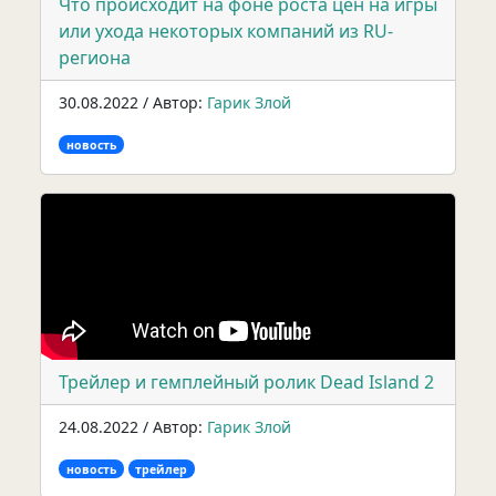
Что происходит на фоне роста цен на игры
или ухода некоторых компаний из RU-
региона
30.08.2022 / Автор:
Гарик Злой
новость
Трейлер и гемплейный ролик Dead Island 2
24.08.2022 / Автор:
Гарик Злой
новость
трейлер