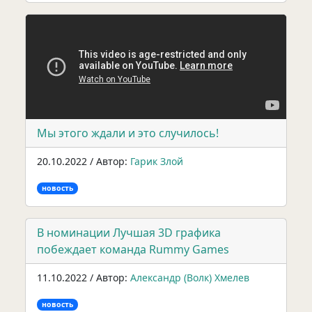
Мы этого ждали и это случилось!
20.10.2022 / Автор:
Гарик Злой
новость
В номинации Лучшая 3D графика
побеждает команда Rummy Games
11.10.2022 / Автор:
Александр (Волк) Хмелев
новость