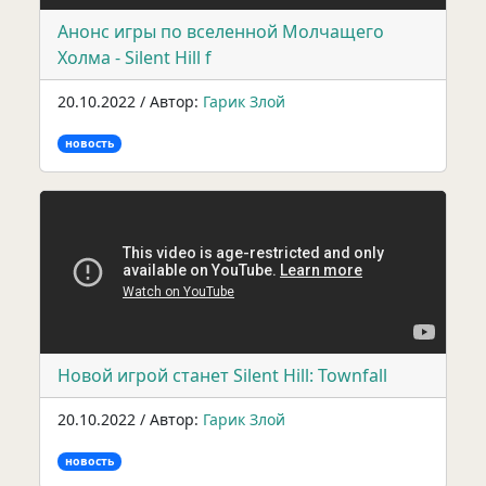
Анонс игры по вселенной Молчащего
Холма - Silent Hill f
20.10.2022 / Автор:
Гарик Злой
новость
Новой игрой станет Silent Hill: Townfall
20.10.2022 / Автор:
Гарик Злой
новость