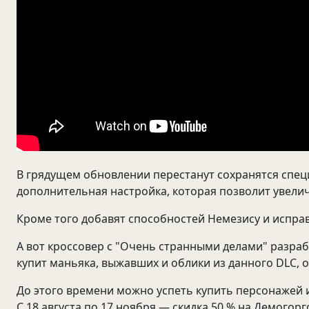
В грядущем обновлении перестанут сохранятся специ
дополнительная настройка, которая позволит увелич
Кроме того добавят способностей Немезису и исправ
А вот кроссовер с "Очень странными делами" разработ
купит маньяка, выжавших и облики из данного DLC, о
До этого времени можно успеть купить персонажей 
С 18 августа по 17 ноября — скидка 50 % на Демогорг