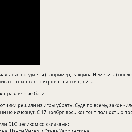
альные предметы (например, вакцина Немезиса) после в
ивать текст всего игрового интерфейса.
ят различные баги.
чики решили из игры убрать. Судя по всему, закончился 
ни не исчезнут. С 17 ноября весь контент полностью пр
или DLC целиком со скидками:
она, Нэнси Уилер и Стива Харрингтона.