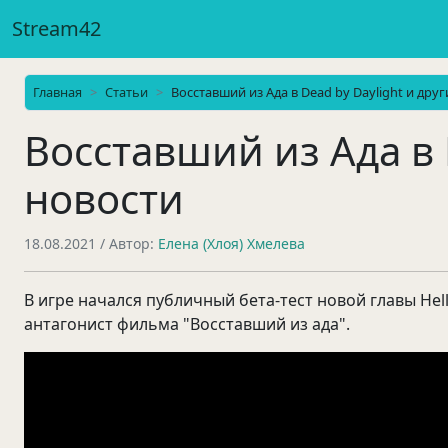
Stream42
Главная
Статьи
Восставший из Ада в Dead by Daylight и дру
Восставший из Ада в 
новости
18.08.2021
/ Автор:
Елена (Хлоя) Хмелева
В игре начался публичный бета-тест новой главы Hel
антагонист фильма "Восставший из ада".