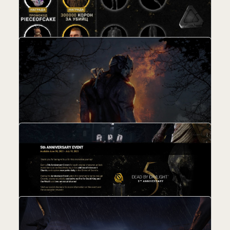
Очередная награда в Dead by Daylight
08.07.2021 / Автор:
Елена (Хлоя) Хмелева
новость
Первая награда в Dead By Daylight
06.07.2021 / Автор:
Елена (Хлоя) Хмелева
новость
Dead by Daylight побила собственный
рекорд
05.07.2021 / Автор:
Елена (Хлоя) Хмелева
новость