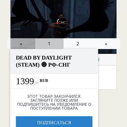
новость
«
1
2
»
На странице:
DEAD BY DAYLIGHT
Проверки на крюке в Dead by Daylight
(STEAM) 🔵 РФ-СНГ
07.04.2021 / Автор:
Елена (Хлоя) Хмелева
1399
RUB
новость
.
00
ЭТОТ ТОВАР ЗАКОНЧИЛСЯ.
ЗАГЛЯНИТЕ ПОЗЖЕ ИЛИ
ПОДПИШИТЕСЬ НА УВЕДОМЛЕНИЕ О
ПОСТУПЛЕНИИ ТОВАРА.
ПОДПИСАТЬСЯ