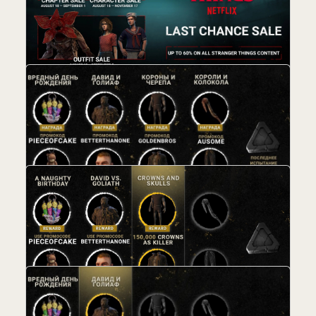
Восставший из Ада в Dead by Daylight и
другие новости
18.08.2021 / Автор:
Елена (Хлоя) Хмелева
новость
Синобита из хоррора "Восставший из ада"
Промокодов вам с утреца
08.09.2021 / Автор:
Хлоя
13.07.2021 / Автор:
Елена (Хлоя) Хмелева
новость
новость