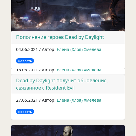
С днем рождения, Dead by Daylight!
01.07.2021 / Автор:
Елена (Хлоя) Хмелева
новость
Пополнение героев Dead by Daylight
04.06.2021 / Автор:
Елена (Хлоя) Хмелева
Dead by Daylight снова оправдывается за
баги
новость
16.06.2021 / Автор:
Елена (Хлоя) Хмелева
Dead by Daylight получит обновление,
новость
связанное с Resident Evil
27.05.2021 / Автор:
Елена (Хлоя) Хмелева
новость