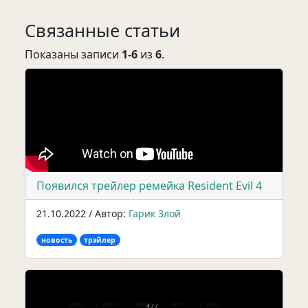
Связанные статьи
Показаны записи
1-6
из
6
.
Появился трейлер ремейка Resident Evil 4
21.10.2022 / Автор:
Гарик Злой
новость
трэйлер