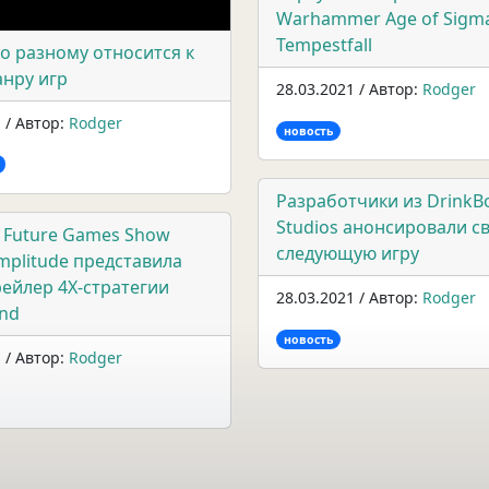
Warhammer Age of Sigma
Tempestfall
о разному относится к
нру игр
28.03.2021 / Автор:
Rodger
 / Автор:
Rodger
новость
Разработчики из DrinkB
Studios анонсировали с
 Future Games Show
следующую игру
mplitude представила
ейлер 4X-стратегии
28.03.2021 / Автор:
Rodger
nd
новость
 / Автор:
Rodger