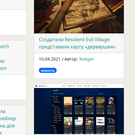
Создатели Resident Evil Village
vich
представили карту «деревушки»
10.04.2021 / Автор:
Rodger
ию
ion
новость
ила
рейлер
на для
и