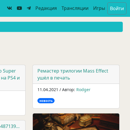
Редакция
Трансляции
Игры
Войти
о Super
Ремастер трилогии Mass Effect
 на PS4 и
ушёл в печать
11.04.2021 / Автор:
Rodger
новость
74487139…