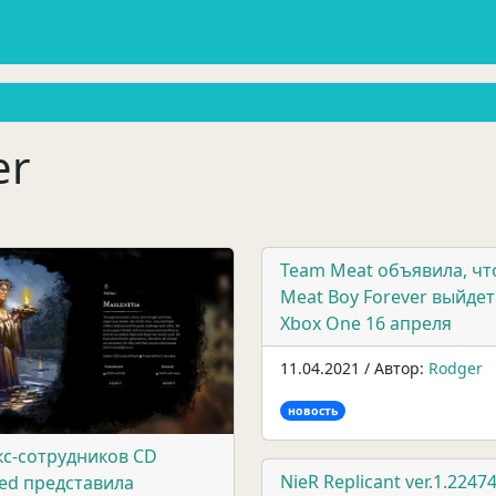
er
Team Meat объявила, чт
Meat Boy Forever выйдет
Xbox One 16 апреля
11.04.2021 / Автор:
Rodger
новость
кс-сотрудников CD
NieR Replicant ver.1.224
Red представила