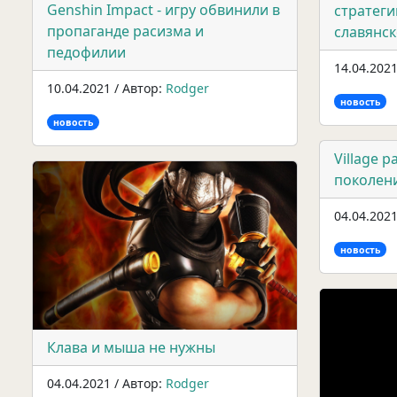
Genshin Impact - игру обвинили в
стратеги
пропаганде расизма и
славянс
педофилии
14.04.2021
10.04.2021 / Автор:
Rodger
новость
новость
Village 
поколен
04.04.2021
новость
Клава и мыша не нужны
04.04.2021 / Автор:
Rodger