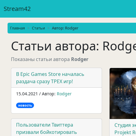
Stream42
Главная
Статьи
Автор: Rodger
Статьи автора: Rodg
Показаны статьи автора
Rodger
В Epic Games Store началась
раздача сразу ТРЕХ игр!
15.04.2021 / Автор:
Rodger
новость
Пользователи Твиттера
Студия э
призвали бойкотировать
Projekt 