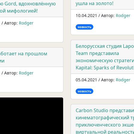
ушла на золото!
ю Gord, вдохновлённую
кой мифологией!
10.04.2021 / Автор:
Rodger
 / Автор:
Rodger
новость
Белорусская студия Lapo
Team представила
работает на прошлом
экономическую стратег
ии
Kapital: Sparks of Revolut
 / Автор:
Rodger
05.04.2021 / Автор:
Rodger
новость
Carbon Studio представ
кинематографический т
приключенческого экше
виртуальной реальност