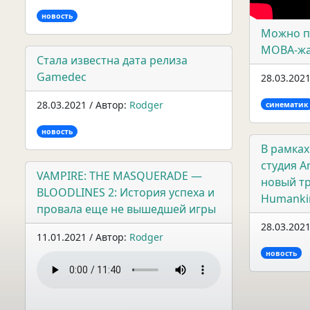
новость
Можно п
MOBA-жа
Стала известна дата релиза
Gamedec
28.03.2021
28.03.2021 / Автор:
Rodger
синематик
новость
В рамках
студия A
VAMPIRE: THE MASQUERADE —
новый тр
BLOODLINES 2: История успеха и
Humanki
провала еще не вышедшей игры
28.03.2021
11.01.2021 / Автор:
Rodger
новость